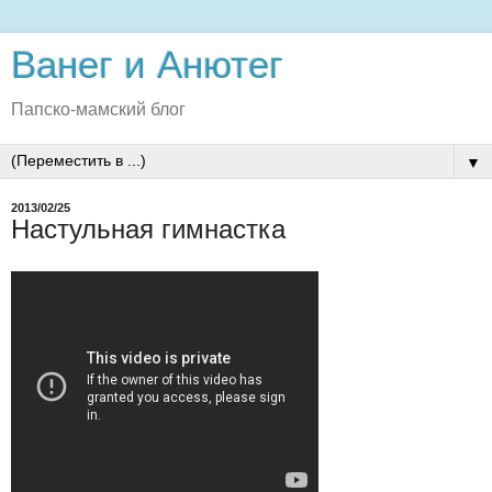
Ванег и Анютег
Папско-мамский блог
▼
2013/02/25
Настульная гимнастка