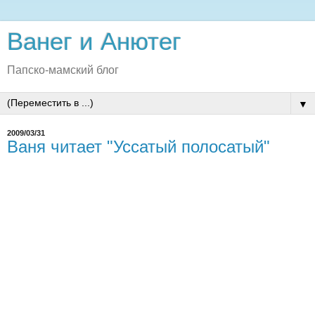
Ванег и Анютег
Папско-мамский блог
▼
2009/03/31
Ваня читает "Уссатый полосатый"