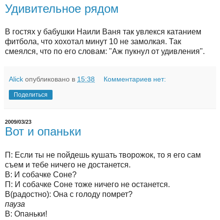
Удивительное рядом
В гостях у бабушки Наили Ваня так увлекся катанием
фитбола, что хохотал минут 10 не замолкая. Так
смеялся, что по его словам: "Аж пукнул от удивления".
Alick
опубликовано в
15:38
Комментариев нет:
Поделиться
2009/03/23
Вот и опаньки
П: Если ты не пойдешь кушать творожок, то я его сам
съем и тебе ничего не достанется.
В: И собачке Соне?
П: И собачке Соне тоже ничего не останется.
В(радостно): Она с голоду помрет?
пауза
В: Опаньки!