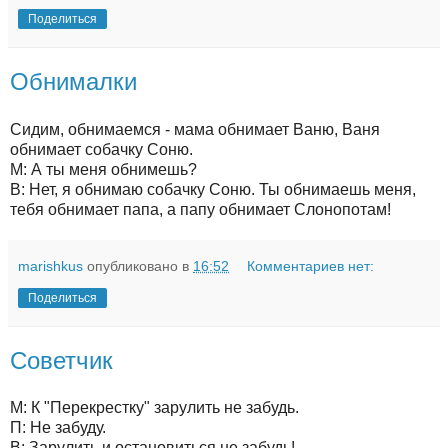
Поделиться
Обнималки
Сидим, обнимаемся - мама обнимает Ваню, Ваня
обнимает собачку Соню.
М: А ты меня обнимешь?
В: Нет, я обнимаю собачку Соню. Ты обнимаешь меня,
тебя обнимает папа, а папу обнимает Слонопотам!
marishkus
опубликовано в
16:52
Комментариев нет:
Поделиться
Советчик
М: К "Перекрестку" зарулить не забудь.
П: Не забуду.
В: Зарулить и остановиться не забудь!