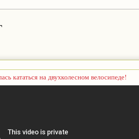
г
ась кататься на двухколесном велосипеде!