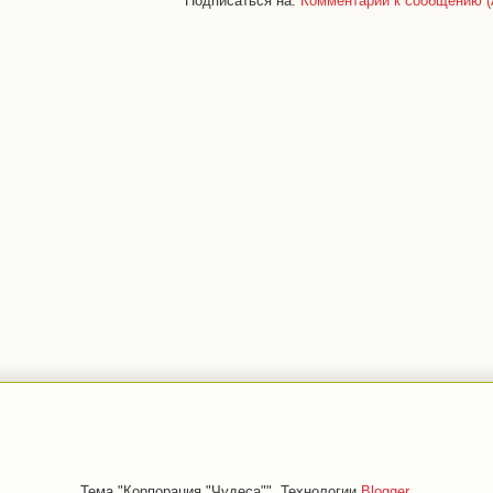
Подписаться на:
Комментарии к сообщению (
Тема "Корпорация "Чудеса"". Технологии
Blogger
.