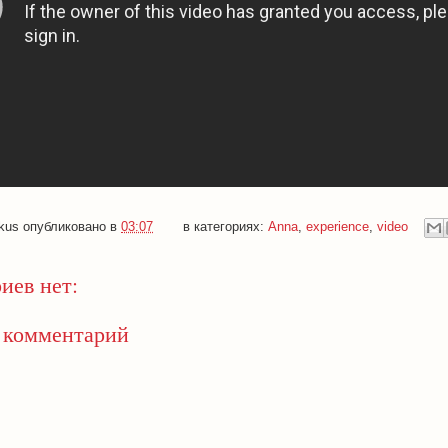
kus
опубликовано в
03:07
в категориях:
Anna
,
experience
,
video
иев нет:
 комментарий