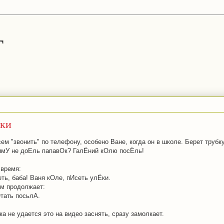
г
ики
м "звонить" по телефону, особено Ване, когда он в школе. Берет трубку
ТимУ не доЕль папавОк? ГалЁний кОлю посЁль!
 время:
ть, баба! Ваня кОле, пИсеть улЁки.
м продолжает:
Отать посьлА.
а не удается это на видео заснять, сразу замолкает.