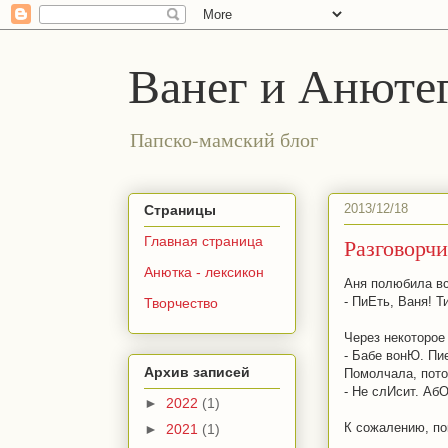
Ванег и Анюте
Папско-мамский блог
2013/12/18
Страницы
Разговорч
Главная страница
Анютка - лексикон
Аня полюбила все
- ПиЕть, Ваня! 
Творчество
Через некоторое
- Бабе вонЮ. Пие
Архив записей
Помолчала, пото
- Не слИсит. Аб
►
2022
(1)
К сожалению, пок
►
2021
(1)