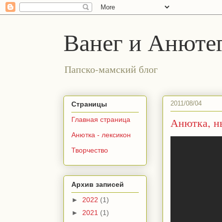
Ванег и Анюте
Папско-мамский блог
2011/08/04
Страницы
Анютка, н
Главная страница
Анютка - лексикон
Творчество
Архив записей
►
2022
(1)
►
2021
(1)