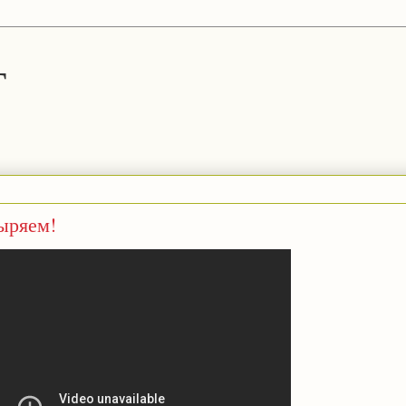
г
ыряем!