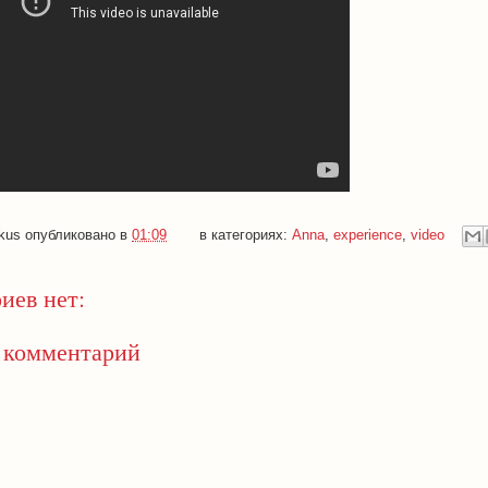
kus
опубликовано в
01:09
в категориях:
Anna
,
experience
,
video
иев нет:
 комментарий