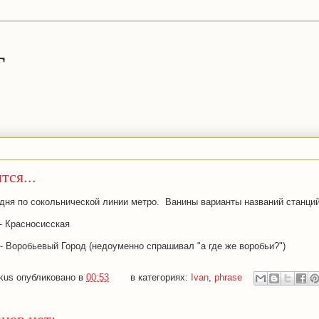
г
ся...
дня по сокольнической линии метро. Ванины варианты названий станций
- Красносисская
- Воробьевый Город (недоуменно спрашивал "а где же воробьи?")
kus
опубликовано в
00:53
в категориях:
Ivan
,
phrase
иев нет: