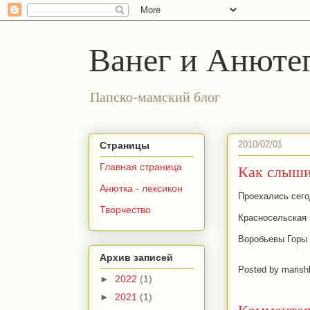
Ванег и Анюте
Папско-мамский блог
2010/02/01
Страницы
Как слышит
Главная страница
Анютка - лексикон
Проехались сего
Творчество
Красносельская 
Воробьевы Горы 
Архив записей
Posted by
marish
►
2022
(1)
►
2021
(1)
Комментар