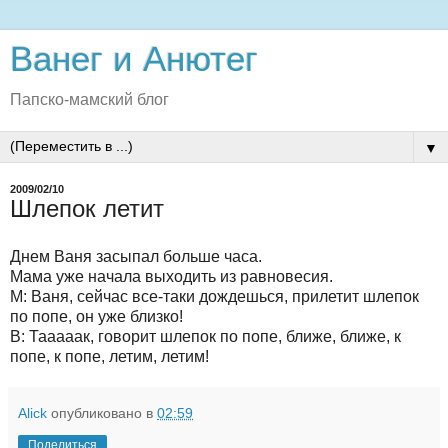
Ванег и Анютег
Папско-мамский блог
▼
2009/02/10
Шлепок летит
Днем Ваня засыпал больше часа.
Мама уже начала выходить из равновесия.
М: Ваня, сейчас все-таки дождешься, прилетит шлепок
по попе, он уже близко!
В: Тааааак, говорит шлепок по попе, ближе, ближе, к
попе, к попе, летим, летим!
Alick
опубликовано в
02:59
Поделиться