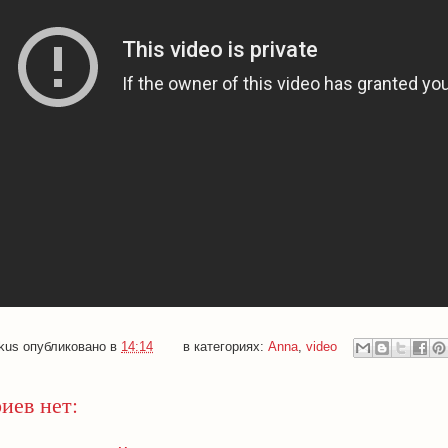
kus
опубликовано в
14:14
в категориях:
Anna
,
video
иев нет: