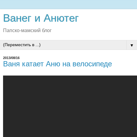
Ванег и Анютег
Папско-мамский блог
▼
2013/08/16
Ваня катает Аню на велосипеде