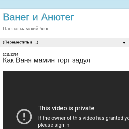
Ванег и Анютег
Папско-мамский блог
▼
2011/12/24
Как Ваня мамин торт задул