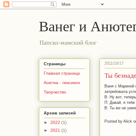
Ванег и Анюте
Папско-мамский блог
2011/10/17
Страницы
Ты безнад
Главная страница
Анютка - лексикон
Ваня с Мариной 
затребовала усп
Творчество
В: Ну вот, тепер
П: Давай, я тебе
В: Ты же не умее
Архив записей
Posted by
Alick
о
►
2022
(1)
►
2021
(1)