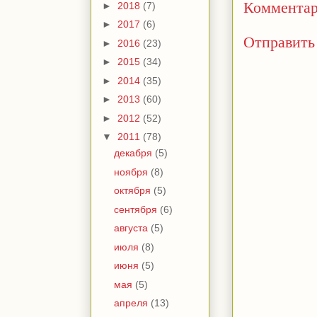
Комментар
►
2018
(7)
►
2017
(6)
Отправить
►
2016
(23)
►
2015
(34)
►
2014
(35)
►
2013
(60)
►
2012
(52)
▼
2011
(78)
декабря
(5)
ноября
(8)
октября
(5)
сентября
(6)
августа
(5)
июля
(8)
июня
(5)
мая
(5)
апреля
(13)