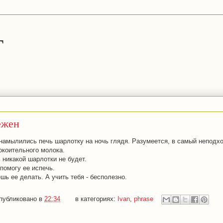
г
ежен
намылились печь шарлотку на ночь глядя. Разумеется, в самый непод
окоительного молока.
ь никакой шарлотки не будет.
 помогу ее испечь.
шь ее делать. А учить тебя - бесполезно.
публиковано в
22:34
в категориях:
Ivan
,
phrase